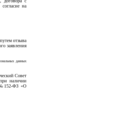
, договора с
 согласие на
 путем отзыва
ого заявления
сональных данных
нческий Совет
 при наличии
а №152-ФЗ «О