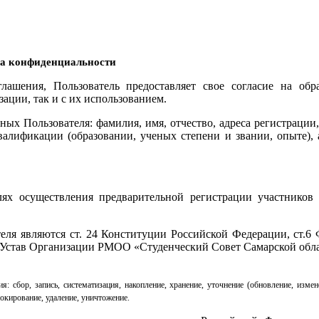
а конфиденциальности
лашения, Пользователь предоставляет свое согласие на обр
ации, так и с их использованием.
ных Пользователя: фамилия, имя, отчество, адреса регистрации
валификации (образовании, ученых степени и звании, опыте),
лях осуществления предварительной регистрации участников
ля являются ст. 24 Конституции Российской Федерации, ст.6 
, Устав Организации РМОО «Студенческий Совет Самарской обла
сбор, запись, систематизация, накопление, хранение, уточнение (обновление, измене
локирование, удаление, уничтожение.