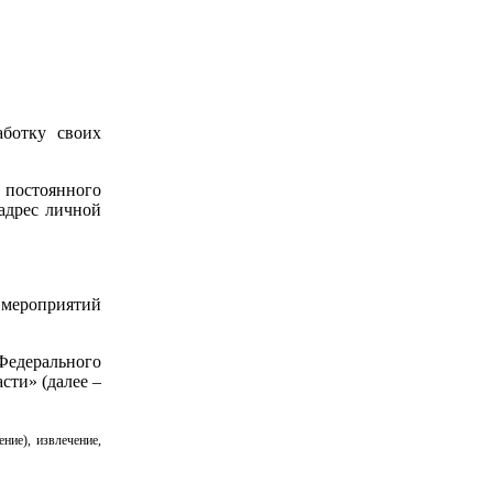
аботку своих
, постоянного
 адрес личной
 мероприятий
Федерального
сти» (далее –
ние), извлечение,